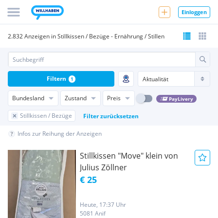
Einloggen
2.832 Anzeigen in Stillkissen / Bezüge - Ernährung / Stillen
Filtern
1
Bundesland
Zustand
Preis
PayLivery
Stillkissen / Bezüge
Filter zurücksetzen
Infos zur Reihung der Anzeigen
Stillkissen "Move" klein von
Julius Zöllner
€ 25
Heute, 17:37 Uhr
5081 Anif