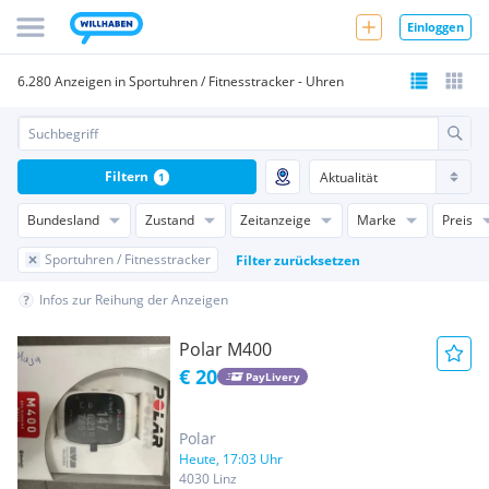
Einloggen
6.280 Anzeigen in Sportuhren / Fitnesstracker - Uhren
Filtern
1
Bundesland
Zustand
Zeitanzeige
Marke
Preis
Sportuhren / Fitnesstracker
Filter zurücksetzen
Infos zur Reihung der Anzeigen
Polar M400
€ 20
PayLivery
Polar
Heute, 17:03 Uhr
4030 Linz