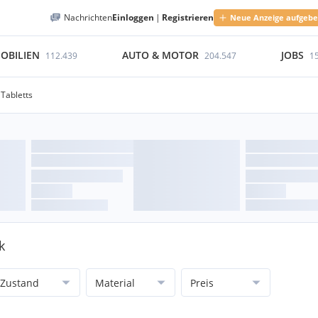
Nachrichten
Einloggen
|
Registrieren
Neue Anzeige aufgeb
OBILIEN
AUTO & MOTOR
JOBS
112.439
204.547
1
Tabletts
k
Zustand
Material
Preis