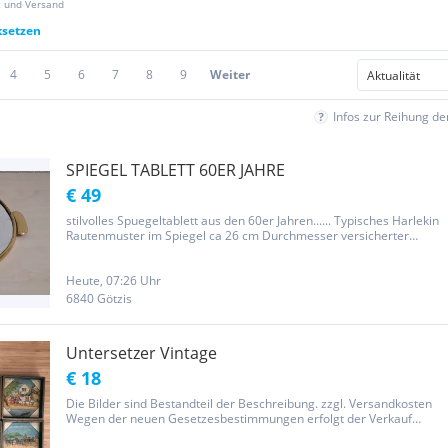
z und Versand
ksetzen
4
5
6
7
8
9
Weiter
Infos zur Reihung d
SPIEGEL TABLETT 60ER JAHRE
€ 49
stilvolles Spuegeltablett aus den 60er Jahren...... Typisches Harlekin
Rautenmuster im Spiegel ca 26 cm Durchmesser versicherter
Versand möglich
Heute, 07:26 Uhr
6840 Götzis
Untersetzer Vintage
€ 18
Die Bilder sind Bestandteil der Beschreibung. zzgl. Versandkosten
Wegen der neuen Gesetzesbestimmungen erfolgt der Verkauf
unter Ausschluss jeglicher Gewährleistung, Garantie und