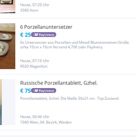
Rücknahme. Da es sich um einen Privatverkauf handelt kann ich
keine...
Heute, 07:20 Uhr
3580 Horn
6 Porzellanuntersetzer
€ 25
PayLivery
6x Untersetzter aus Porzellan und Metall Blumenmotiven Grüße
zirka 10cm x 10cm Versand 4,70€ oder Paylivery
Heute, 07:16 Uhr
9020 Klagenfurt
Russische Porzellantablett, Gzhel.
€ 75
PayLivery
Porzellantablett, Gzhel. Die Maße 30x21 cm . Top Zustand .
Heute, 06:46 Uhr
1040 Wien, 04. Bezirk, Wieden