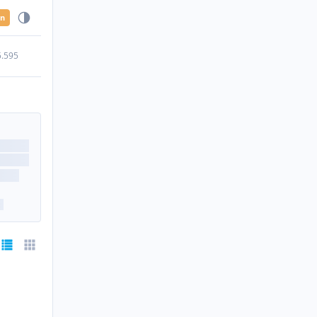
en
5.595