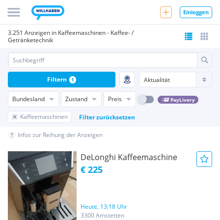
Einloggen
3.251 Anzeigen in Kaffeemaschinen - Kaffee- /
Getränketechnik
Filtern
1
Bundesland
Zustand
Preis
PayLivery
Kaffeemaschinen
Filter zurücksetzen
Infos zur Reihung der Anzeigen
DeLonghi Kaffeemaschine
€ 225
Heute, 13:18 Uhr
3300 Amstetten