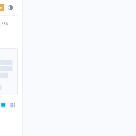
en
5.656