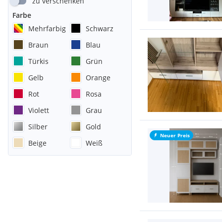
zu verschenken
Farbe
Mehrfarbig
Schwarz
Braun
Blau
Türkis
Grün
Gelb
Orange
Rot
Rosa
Violett
Grau
Silber
Gold
Neuer Preis
Beige
Weiß