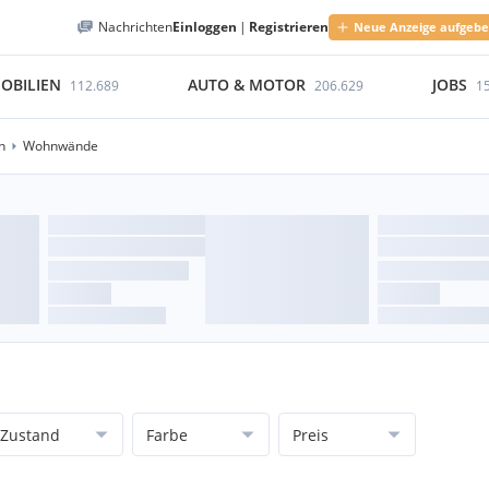
Nachrichten
Einloggen
|
Registrieren
Neue Anzeige aufgeb
OBILIEN
AUTO & MOTOR
JOBS
112.689
206.629
1
n
Wohnwände
Zustand
Farbe
Preis