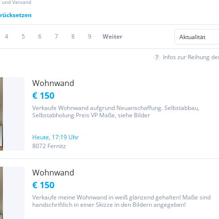
z und Versand
urücksetzen
4
5
6
7
8
9
Weiter
Infos zur Reihung d
Wohnwand
€ 150
Verkaufe Wohnwand aufgrund Neuanschaffung. Selbstabbau,
Selbstabholung Preis VP Maße, siehe Bilder
Heute, 17:19 Uhr
8072 Fernitz
Wohnwand
€ 150
Verkaufe meine Wohnwand in weiß glänzend gehalten! Maße sind
handschriftlich in einer Skizze in den Bildern angegeben!