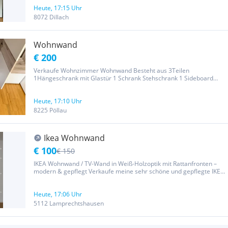
Heute, 17:15 Uhr
8072 Dillach
Wohnwand
€ 200
Verkaufe Wohnzimmer Wohnwand Besteht aus 3Teilen
1Hängeschrank mit Glastür 1 Schrank Stehschrank 1 Sideboard
(unten) Ist noch zusammengebaut Abholbereit Preis verhandelbar
Heute, 17:10 Uhr
8225 Pöllau
Ikea Wohnwand
€ 100
€ 150
IKEA Wohnwand / TV-Wand in Weiß-Holzoptik mit Rattanfronten –
modern & gepflegt Verkaufe meine sehr schöne und gepflegte IKEA
Wohnwand / TV-Wand in modernem Design. Kombination aus
weißen Fronten, Holzoptik und dekorativen Rattan-Elementen –
ideal für...
Heute, 17:06 Uhr
5112 Lamprechtshausen