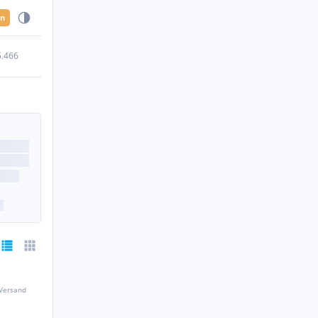
en
5.466
 Versand