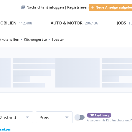
Nachrichten
Einloggen
|
Registrieren
Neue Anzeige aufgeb
OBILIEN
AUTO & MOTOR
JOBS
112.408
206.136
1
 -utensilien
Küchengeräte
Toaster
PayLivery
Zustand
Preis
Anzeigen mit Käuferschutz und
ksetzen