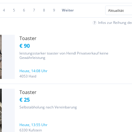
4
5
6
7
8
9
Weiter
Infos zur Reihung d
Toaster
€ 90
leistungsstarker toaster von Hendl Privatverkauf keine
Gewährleistung
Heute, 14:08 Uhr
4053 Haid
Toaster
€ 25
Selbstabholung nach Vereinbarung
Heute, 13:55 Uhr
6330 Kufstein