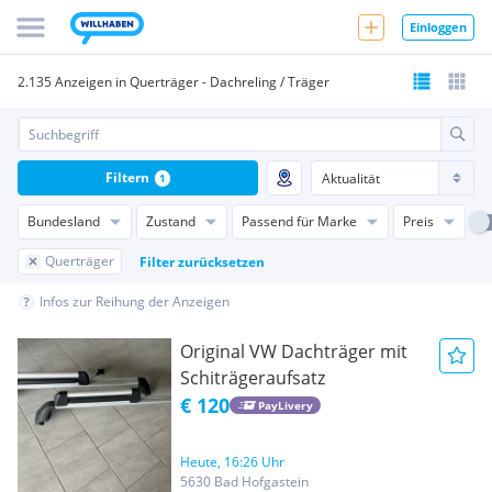
Einloggen
2.135 Anzeigen in Querträger - Dachreling / Träger
Filtern
1
Bundesland
Zustand
Passend für Marke
Preis
Querträger
Filter zurücksetzen
Infos zur Reihung der Anzeigen
Original VW Dachträger mit
Schiträgeraufsatz
€ 120
PayLivery
Heute, 16:26 Uhr
5630 Bad Hofgastein