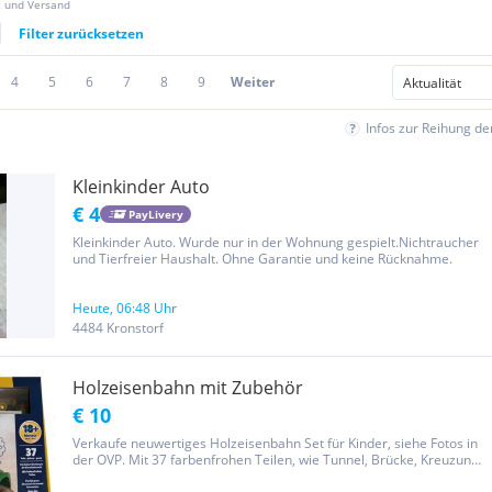
z und Versand
Filter zurücksetzen
4
5
6
7
8
9
Weiter
Infos zur Reihung d
Kleinkinder Auto
€ 4
PayLivery
Kleinkinder Auto. Wurde nur in der Wohnung gespielt.Nichtraucher
und Tierfreier Haushalt. Ohne Garantie und keine Rücknahme.
Heute, 06:48 Uhr
4484 Kronstorf
Holzeisenbahn mit Zubehör
€ 10
Verkaufe neuwertiges Holzeisenbahn Set für Kinder, siehe Fotos in
der OVP. Mit 37 farbenfrohen Teilen, wie Tunnel, Brücke, Kreuzung
usw. versehen. Eine Aufbauanleitung ist dabei, der Aufbau kann