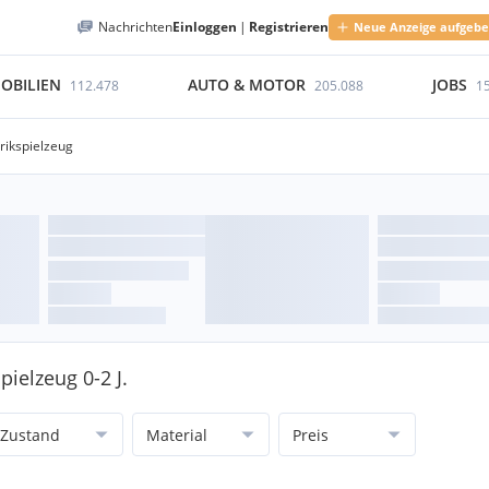
Nachrichten
Einloggen
|
Registrieren
Neue Anzeige aufgeb
OBILIEN
AUTO & MOTOR
JOBS
112.478
205.088
1
rikspielzeug
pielzeug 0-2 J.
Zustand
Material
Preis