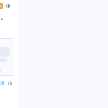
en
5.603