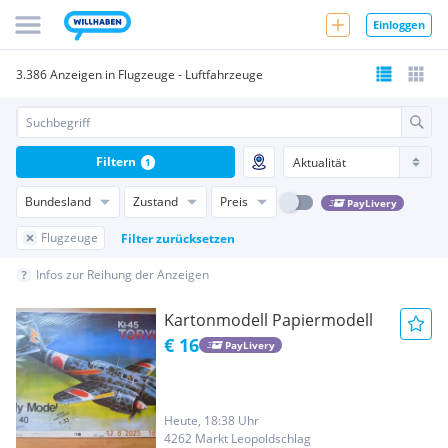
Einloggen
3.386 Anzeigen in Flugzeuge - Luftfahrzeuge
Filtern
1
Bundesland
Zustand
Preis
PayLivery
Flugzeuge
Filter zurücksetzen
Infos zur Reihung der Anzeigen
Kartonmodell Papiermodell
€ 16
PayLivery
Heute, 18:38 Uhr
4262 Markt Leopoldschlag