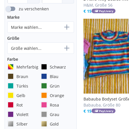
(Spieler, Romper)
H&M, Größe 56
zu verschenken
€ 15
PayLivery
Marke
Marke wählen...
Größe
Größe wählen...
Farbe
Mehrfarbig
Schwarz
Braun
Blau
Türkis
Grün
Gelb
Orange
Babauba Bodyset Größ
Rot
Rosa
Babauba, Größe 80
€ 15
PayLivery
Violett
Grau
Silber
Gold