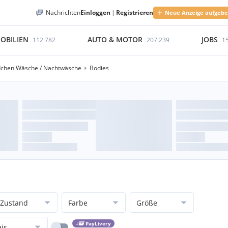
Nachrichten
Einloggen
|
Registrieren
Neue Anzeige aufgeb
OBILIEN
AUTO & MOTOR
JOBS
112.782
207.239
1
chen Wäsche / Nachtwäsche
Bodies
Zustand
Farbe
Größe
PayLivery
eis