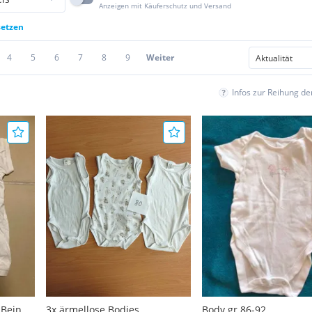
Anzeigen mit Käuferschutz und Versand
setzen
4
5
6
7
8
9
Weiter
Infos zur Reihung d
 Bein
3x ärmellose Bodies,
Body gr 86-92