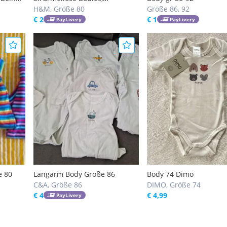
Unterhemd Body
H&M, Größe 80
Größe 86, 92
€ 2
€ 1
PayLivery
PayLivery
e 80
Langarm Body Größe 86
Body 74 Dimo
C&A, Größe 86
DIMO, Größe 74
€ 4
€ 4,99
PayLivery