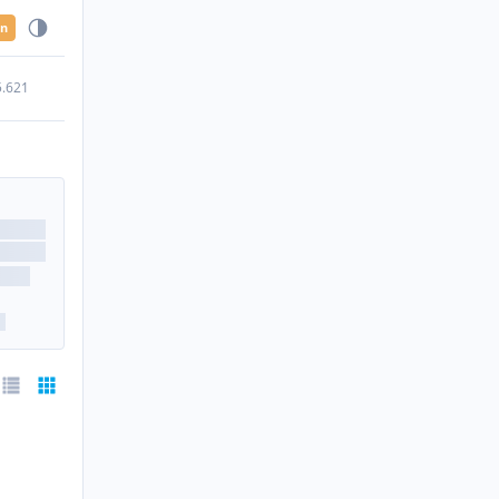
en
5.621