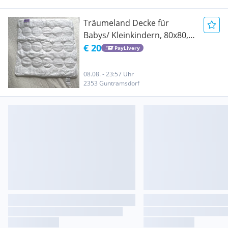
Träumeland Decke für
Babys/ Kleinkindern, 80x80,
NEU, NIE VERWENDET
€ 20
PayLivery
08.08. - 23:57 Uhr
2353 Guntramsdorf