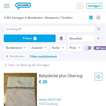
Einloggen
3.361 Anzeigen in Bettdecken - Bettwaren / Textilien
Filtern
1
Bundesland
Zustand
Farbe
Preis
PayL
Bettdecken
Filter zurücksetzen
Infos zur Reihung der Anzeigen
Babydecke plus Überzug
€ 20
Heute, 00:27 Uhr
5020 Salzburg