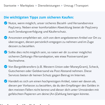
Startseite
Marktplatz
Dienstleistungen
Umzug / Transport
Die wichtigsten Tipps zum sicheren Kaufen:
Nutze, wenn möglich, unser sicheres Bezahl- und Versandservice
PayLivery. Neben einer komfortablen Abwicklung bietet dir PayLivery
auch Sendungsverfolgung und Käuferschutz.
Ansonsten empfehlen wir, sich von dem angebotenen Artikel vor Ort zu
überzeugen, diesen persönlich entgegen zu nehmen und im Zuge
dessen zu bezahlen.
Sollte dies nicht möglich sein, so raten wir dir zu einer möglichst
sicheren Zahlungs-/Versandoption, wie etwa Postversand per
Nachnahme.
Von Bargeldtransfers (z.B. Western Union oder MoneyGram), Scheck,
Gutscheinen oder Geldversand via Post Abstand nehmen. Diese
Services bieten dir keinen Schutz gegen Betrug im Internet.
Handelt es sich um einen hochpreisigen Artikel, raten wir davon ab,
diesen per Vorkasse zu bezahlen, da du den Empfänger des Geldes in
den meisten Fällen nicht kennst und dieser dich unter Umständen mit
gefälschten Papieren um deine (An-)Zahlung betrügen könnte.