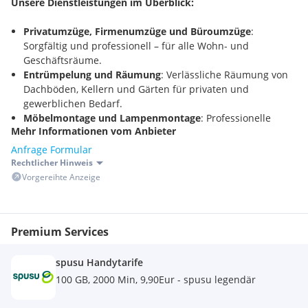
Unsere Dienstleistungen im Überblick:
Privatumzüge, Firmenumzüge und Büroumzüge
:
Sorgfältig und professionell – für alle Wohn- und
Geschäftsräume.
Entrümpelung und Räumung
: Verlässliche Räumung von
Dachböden, Kellern und Gärten für privaten und
gewerblichen Bedarf.
Möbelmontage und Lampenmontage
: Professionelle
Mehr Informationen vom Anbieter
Montage von Möbeln, Lampen, Lustern und
Gardinenschienen.
Anfrage Formular
Sportgeräte-Lieferung und -Montage
: Aufbau und
Rechtlicher Hinweis
Transport von Tischtennisplatten, Crosstrainern,
Vorgereihte Anzeige
Ergometern, Kraftstationen und mehr.
Kunsttransporte
: Sicherer und erfahrener Transport von
Gemälden, Skulpturen und anderen Kunstwerken.
Premium Services
Europaweite Umzüge und Transporte aller Art
: Transport
und Übersiedlungen innerhalb Österreichs und
spusu Handytarife
europaweit.
100 GB, 2000 Min, 9,90Eur - spusu legendär
Zusätzliche Services:
Möbelpacker & Umzugshelfer
: Auf Wunsch stellen wir