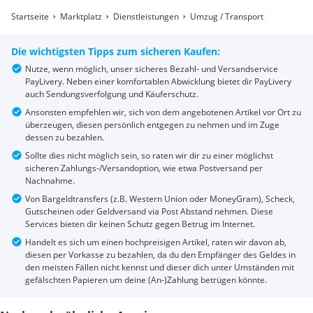
Startseite
Marktplatz
Dienstleistungen
Umzug / Transport
Die wichtigsten Tipps zum sicheren Kaufen:
Nutze, wenn möglich, unser sicheres Bezahl- und Versandservice
PayLivery. Neben einer komfortablen Abwicklung bietet dir PayLivery
auch Sendungsverfolgung und Käuferschutz.
Ansonsten empfehlen wir, sich von dem angebotenen Artikel vor Ort zu
überzeugen, diesen persönlich entgegen zu nehmen und im Zuge
dessen zu bezahlen.
Sollte dies nicht möglich sein, so raten wir dir zu einer möglichst
sicheren Zahlungs-/Versandoption, wie etwa Postversand per
Nachnahme.
Von Bargeldtransfers (z.B. Western Union oder MoneyGram), Scheck,
Gutscheinen oder Geldversand via Post Abstand nehmen. Diese
Services bieten dir keinen Schutz gegen Betrug im Internet.
Handelt es sich um einen hochpreisigen Artikel, raten wir davon ab,
diesen per Vorkasse zu bezahlen, da du den Empfänger des Geldes in
den meisten Fällen nicht kennst und dieser dich unter Umständen mit
gefälschten Papieren um deine (An-)Zahlung betrügen könnte.