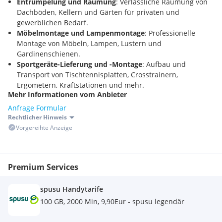
Entrümpelung und Räumung
: Verlässliche Räumung von
Dachböden, Kellern und Gärten für privaten und
gewerblichen Bedarf.
Möbelmontage und Lampenmontage
: Professionelle
Montage von Möbeln, Lampen, Lustern und
Gardinenschienen.
Sportgeräte-Lieferung und -Montage
: Aufbau und
Transport von Tischtennisplatten, Crosstrainern,
Ergometern, Kraftstationen und mehr.
Mehr Informationen vom Anbieter
Kunsttransporte
: Sicherer und erfahrener Transport von
Gemälden, Skulpturen und anderen Kunstwerken.
Anfrage Formular
Europaweite Umzüge und Transporte aller Art
: Transport
Rechtlicher Hinweis
und Übersiedlungen innerhalb Österreichs und
Vorgereihte Anzeige
europaweit.
Zusätzliche Services:
Premium Services
Möbelpacker & Umzugshelfer
: Auf Wunsch stellen wir
Ihnen auch Möbelpacker, Umzugshelfer und Monteure
spusu Handytarife
ohne Fahrzeug zur Seite.
Abholung, Zustellung und Verpackungsservice
: Rundum-
100 GB, 2000 Min, 9,90Eur - spusu legendär
Sorglos-Pakete für einen stressfreien Umzug oder
Transport.