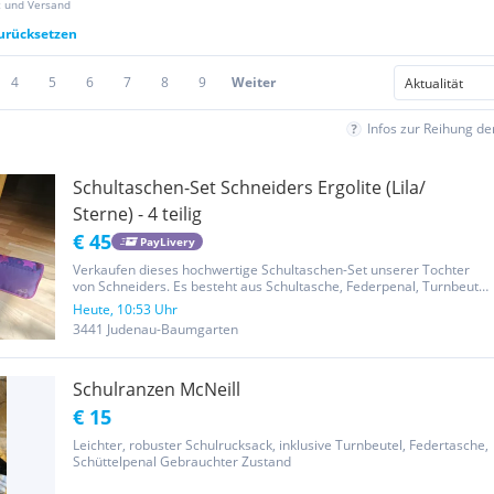
z und Versand
zurücksetzen
4
5
6
7
8
9
Weiter
Infos zur Reihung d
Schultaschen-Set Schneiders Ergolite (Lila/
Sterne) - 4 teilig
€ 45
PayLivery
Verkaufen dieses hochwertige Schultaschen-Set unserer Tochter
von Schneiders. Es besteht aus Schultasche, Federpenal, Turnbeutel
und Schlamperetui. Das Set wurde stets gut behandelt und ist in
Heute, 10:53 Uhr
einem guten Zustand. Alle Reißverschlüsse und der...
3441 Judenau-Baumgarten
Schulranzen McNeill
€ 15
Leichter, robuster Schulrucksack, inklusive Turnbeutel, Federtasche,
Schüttelpenal Gebrauchter Zustand