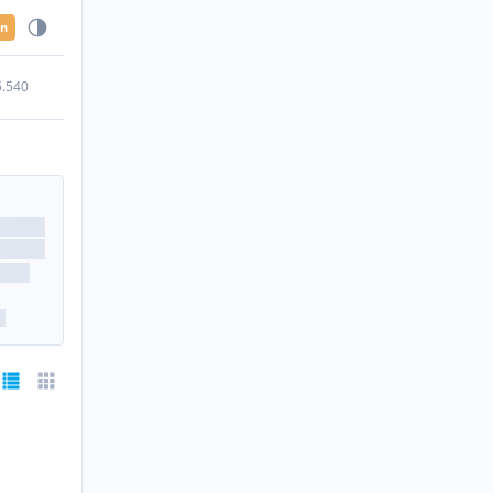
en
5.540