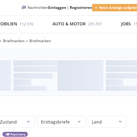
Nachrichten
Einloggen
|
Registrieren
Neue Anzeige aufgeb
OBILIEN
AUTO & MOTOR
JOBS
112.576
205.787
1
Briefmarken
Briefmarken
Zustand
Ersttagsbriefe
Land
PayLivery