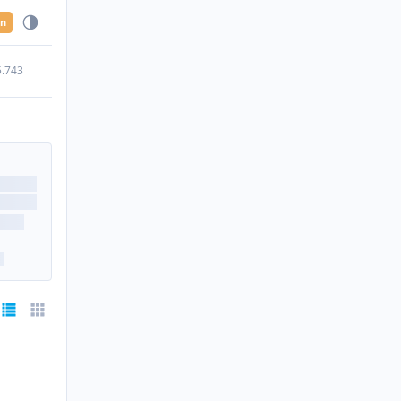
en
5.743