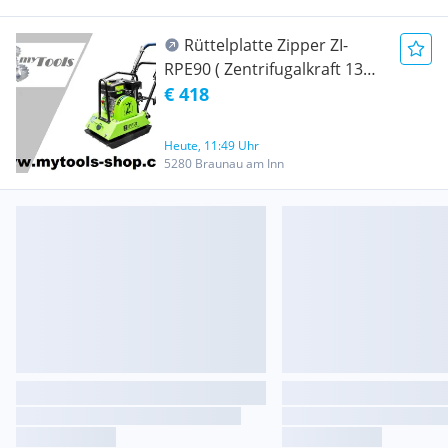
Rüttelplatte Zipper ZI-
RPE90 ( Zentrifugalkraft 13
KN )
€ 418
Heute, 11:49 Uhr
5280 Braunau am Inn