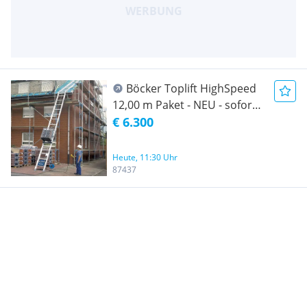
Böcker Toplift HighSpeed
12,00 m Paket - NEU - sofort
verfügbar
€ 6.300
Heute, 11:30 Uhr
87437