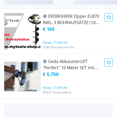
ERDBOHRER Zipper ELB70
INKL. 3 BOHRAUFSÄTZE (100,
150, 200MM)
€ 165
Heute, 11:36 Uhr
5280 Braunau am Inn
Geda AkkuLeiterLIFT
"Perfect" 10 Meter SET mit
Wlan Modul
€ 5.750
Heute, 11:30 Uhr
87437 Deutschland