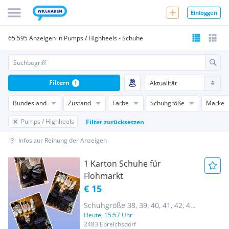
Einloggen
65.595 Anzeigen in Pumps / Highheels - Schuhe
Filtern
1
Bundesland
Zustand
Farbe
Schuhgröße
Marke
Pumps / Highheels
Filter zurücksetzen
Infos zur Reihung der Anzeigen
1 Karton Schuhe für
Flohmarkt
€ 15
Schuhgröße 38, 39, 40, 41, 42, 43,
Heute, 15:57 Uhr
44
2483 Ebreichsdorf