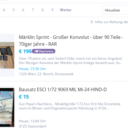
4
5
6
7
8
9
Weiter
Infos zur Reihung d
Märklin Sprint - Großer Konvolut - über 90 Teile -
70iger Jahre - RAR
€ 195
PayLivery
Über 70 Jahre alt, sehr Selten! Oder mach mir ein faires Angebot!
Der Riesiger Konvolut der Märklin Sprint Anlage besteht aus: 3x
Märklin Sprint Porsche Carrara 5x Temporegler 1590 (1x OVP) 2x
Heute, 15:30 Uhr
Märklin Sprint Rundenzähler 1545 Schienen wie folgt: 16x 1205...
1220 Wien, 22. Bezirk, Donaustadt
Bausatz ESCI 1/72 9069 MIL Mi-24 HIND-D
€ 15
Aus Papa's Nachlass... Modellgröße 1:72 Esci Ertl Alle Einzelteile
noch im Blister und Originalverpackt! Abholung in 3124
Oberwölbling Wenn Sie auf „weitere Anzeigen von diesem User“
klicken, können Sie gerne auf meiner Seite weiterstöbern!
ACHTUNG:...
Heute, 13:44 Uhr
3125 Statzendorf