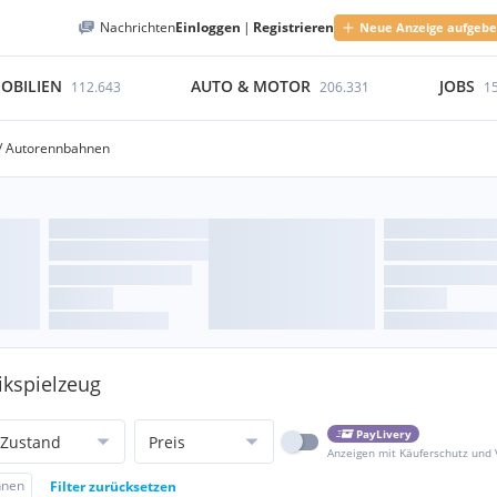
Nachrichten
Einloggen
|
Registrieren
Neue Anzeige aufgeb
OBILIEN
AUTO & MOTOR
JOBS
112.643
206.331
1
/ Autorennbahnen
ikspielzeug
PayLivery
Zustand
Preis
Anzeigen mit Käuferschutz und
hnen
Filter zurücksetzen