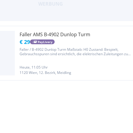
Faller AMS B-4902 Dunlop Turm
€ 29
PayLivery
Faller / B-4902 Dunlop Turm Maßstab: H0 Zustand: Bespielt,
Gebrauchsspuren sind ersichtlich, die elektrischen Zuleitungen zum
Turm wurden abgetrennt und sind somit ohne Funktion, eventuell
sind Beschädigungen vorhanden;
Heute, 11:05 Uhr
1120 Wien, 12. Bezirk, Meidling