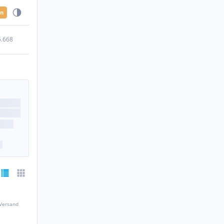
en
5.668
 Versand