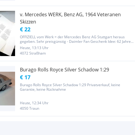
v. Mercedes WERK, Benz AG, 1964 Veteranen
Skizzen
€ 22
OFFIZIELL vom Werk = der Mercedes Benz AG Stuttgart heraus
gegeben. Sehr preisgünstig - Daimler Fan Geschenk Idee: 62 Jahre
alt, 1A Sammlerzustand - aus 11 / 1964. Mappe mit 12 Werbeplakat
Heute, 13:13 Uhr
Bilder von Vintage Automobil Oldtimer inkl. Prospekt Deckblatt =...
4072 Straßham
Burago Rolls Royce Silver Schadow 1:29
€ 17
Burago Rolls Royce Silver Schadow 1:29 Privatverkauf, keine
Garantie, keine Rücknahme
Heute, 12:34 Uhr
4050 Traun