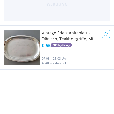
Vintage Edelstahltablett -
Dänisch, Teakholzgriffe, Mid-
Century, dänisches Design
€ 55
PayLivery
07.08. - 21:03 Uhr
4840 Vöcklabruck