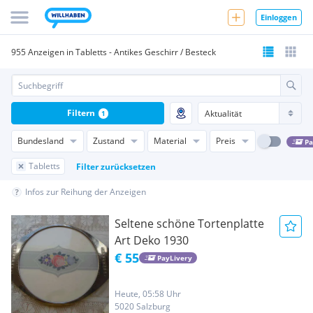
Einloggen
955 Anzeigen in Tabletts - Antikes Geschirr / Besteck
Filtern
1
Bundesland
Zustand
Material
Preis
Pa
Tabletts
Filter zurücksetzen
Infos zur Reihung der Anzeigen
Seltene schöne Tortenplatte
Art Deko 1930
€ 55
PayLivery
Heute, 05:58 Uhr
5020 Salzburg