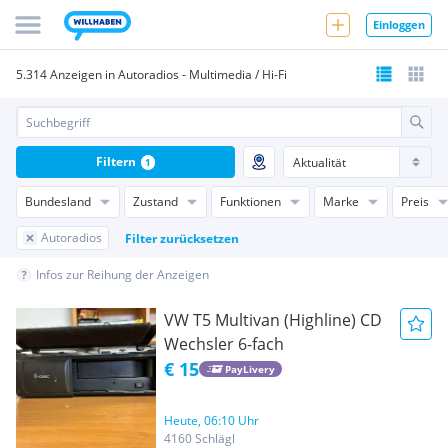
Einloggen
5.314 Anzeigen in Autoradios - Multimedia / Hi-Fi
Filtern
1
Bundesland
Zustand
Funktionen
Marke
Preis
Autoradios
Filter zurücksetzen
Infos zur Reihung der Anzeigen
VW T5 Multivan (Highline) CD
Wechsler 6-fach
€ 15
PayLivery
Heute, 06:10 Uhr
4160 Schlägl