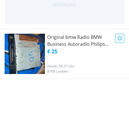
Original bmw Radio BMW
Business Autoradio Philips
RDS - Teilenummer 65.12-6
€ 25
902 659 (E46 / Youngtimer)
Heute, 00:31 Uhr
8700 Leoben