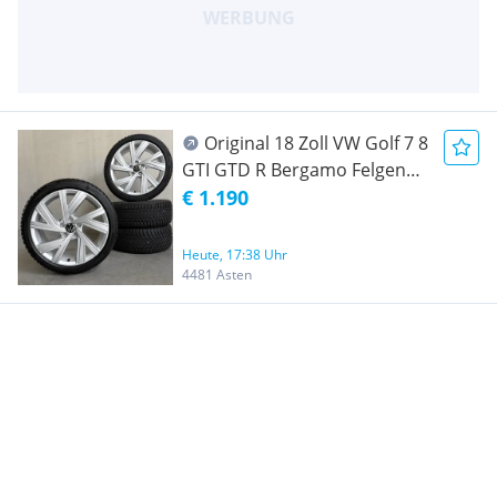
Original 18 Zoll VW Golf 7 8
GTI GTD R Bergamo Felgen
Bridgestone Winterräder
€ 1.190
Winterradsatz
Winterkompletträder DOT24
Heute, 17:38 Uhr
4481 Asten