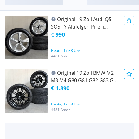
Original 19 Zoll Audi Q5
SQ5 FY Alufelgen Pirelli
Winterräder Winterradsatz
€ 990
Winterkompletträder
Heute, 17:38 Uhr
4481 Asten
Original 19 Zoll BMW M2
M3 M4 G80 G81 G82 G83 G87
Styling 829M M829 Alufelgen
€ 1.890
Winterräder Winterradsatz
Winterkompletträder
Heute, 17:38 Uhr
4481 Asten