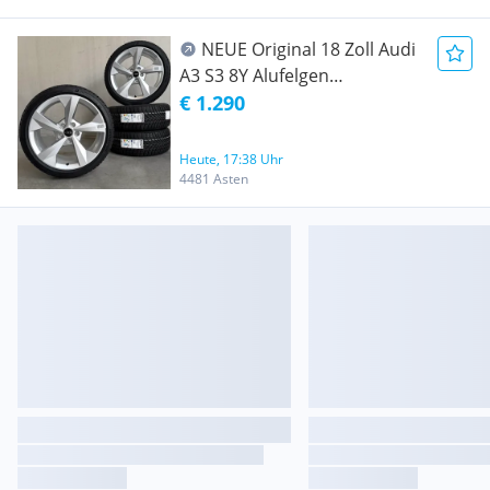
NEUE Original 18 Zoll Audi
A3 S3 8Y Alufelgen
Bridgestone Winterräder
€ 1.290
Winterradsatz
Winterkompletträder DOT25
Heute, 17:38 Uhr
4481 Asten