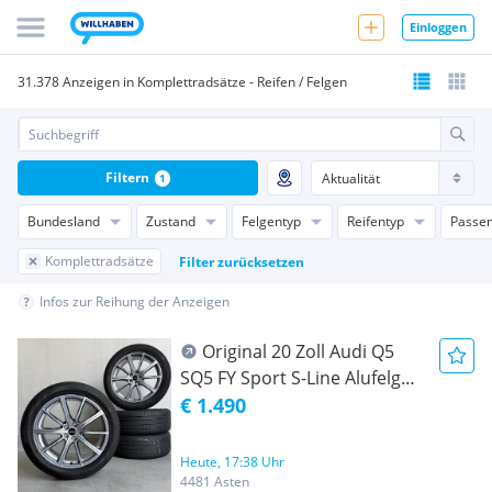
Einloggen
31.378 Anzeigen in Komplettradsätze - Reifen / Felgen
Filtern
1
Bundesland
Zustand
Felgentyp
Reifentyp
Passen
Komplettradsätze
Filter zurücksetzen
Infos zur Reihung der Anzeigen
Original 20 Zoll Audi Q5
SQ5 FY Sport S-Line Alufelgen
Pirelli Sommerräder
€ 1.490
Sommerradsatz
Sommerkompletträder
Heute, 17:38 Uhr
DOT24
4481 Asten