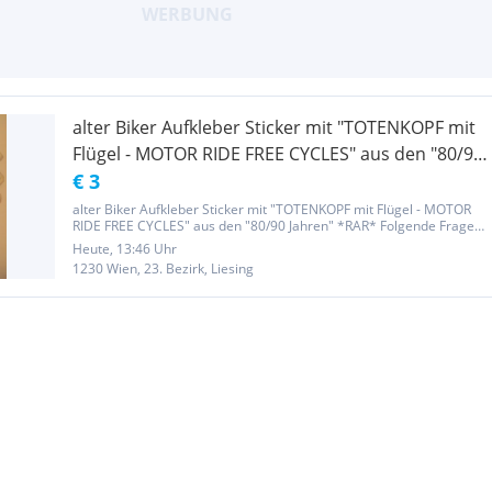
alter Biker Aufkleber Sticker mit "TOTENKOPF mit
Flügel - MOTOR RIDE FREE CYCLES" aus den "80/90
Jahren" *RAR*
€ 3
alter Biker Aufkleber Sticker mit "TOTENKOPF mit Flügel - MOTOR
RIDE FREE CYCLES" aus den "80/90 Jahren" *RAR* Folgende Fragen
werden nicht beantwortet: Noch da? Kann mit den Preis was
Heute, 13:46 Uhr
machen? Versand dabei? Diese Fragen werden ignoriert und
1230 Wien, 23. Bezirk, Liesing
gelöscht!!!...