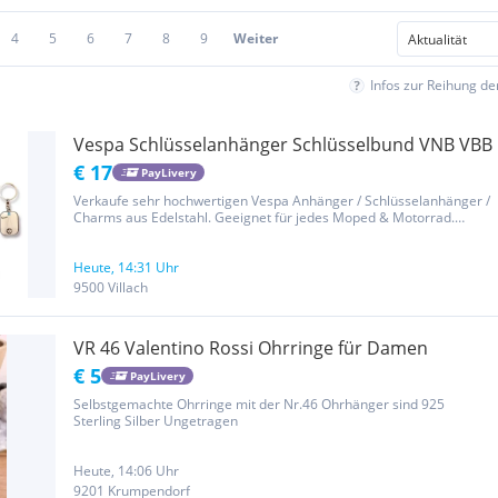
4
5
6
7
8
9
Weiter
Infos zur Reihung d
Vespa Schlüsselanhänger Schlüsselbund VNB VBB
€ 17
PayLivery
Verkaufe sehr hochwertigen Vespa Anhänger / Schlüsselanhänger /
Charms aus Edelstahl. Geeignet für jedes Moped & Motorrad.
Verfügbare Farben: 2 x gelb 1 x dunkelrot 1 x schwarz 1 x rot
Beinschild auf Vorder- und Rückseite mit Vespa Logo und Piaggio...
Heute, 14:31 Uhr
9500 Villach
VR 46 Valentino Rossi Ohrringe für Damen
€ 5
PayLivery
Selbstgemachte Ohrringe mit der Nr.46 Ohrhänger sind 925
Sterling Silber Ungetragen
Heute, 14:06 Uhr
9201 Krumpendorf