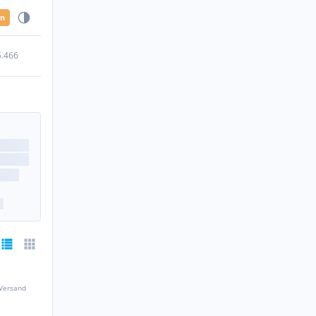
en
5.466
 Versand