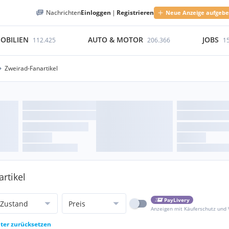
Nachrichten
Einloggen
|
Registrieren
Neue Anzeige aufgeb
OBILIEN
AUTO & MOTOR
JOBS
112.425
206.366
1
Zweirad-Fanartikel
artikel
PayLivery
Zustand
Preis
Anzeigen mit Käuferschutz und
lter zurücksetzen