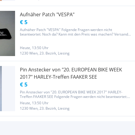
Aufnäher Patch "VESPA"
€ 5
Aufnäher Patch "VESPA" Folgende Fragen werden nicht
beantwortet: Noch da? Kann mit den Preis was machen? Versand
dabei? Diese Fragen werden ignoriert und gelöscht!!! Größe: 7,5x2,8
cm Der Aufnäher ist unbenutzt. Auf der Rückseite befindet sich
eine...
Heute, 13:50 Uhr
1230 Wien, 23. Bezirk, Liesing
Pin Anstecker von "20. EUROPEAN BIKE WEEK
2017" HARLEY-Treffen FAAKER SEE
€ 5
Pin Anstecker von "20. EUROPEAN BIKE WEEK 2017" HARLEY-
Treffen FAAKER SEE Folgende Fragen werden nicht beantwortet:
Noch da? Kann mit den Preis was machen? Versand dabei? Diese
Heute, 13:50 Uhr
Fragen werden ignoriert und gelöscht!!! Größe: 3,5x4,0 cm Der Pin
1230 Wien, 23. Bezirk, Liesing
ist neu und...