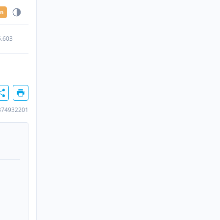
en
5.603
374932201