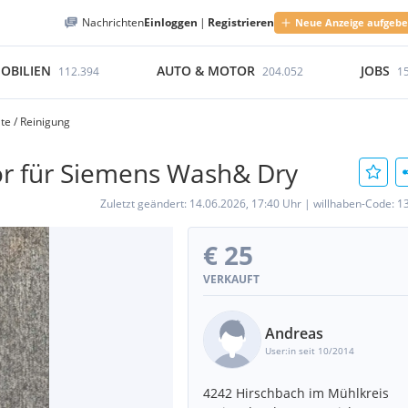
Nachrichten
Einloggen
|
Registrieren
Neue Anzeige aufgeb
OBILIEN
AUTO & MOTOR
JOBS
112.394
204.052
1
te / Reinigung
r für Siemens Wash& Dry
Zuletzt geändert:
14.06.2026, 17:40 Uhr
|
willhaben-Code:
1
€ 25
VERKAUFT
Andreas
User:in seit 10/2014
4242 Hirschbach im Mühlkreis