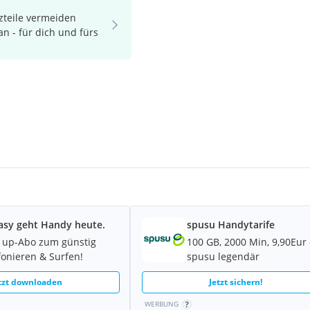
zteile vermeiden
 an - für dich und fürs
asy geht Handy heute.
spusu Handytarife
 up-Abo zum günstig
100 GB, 2000 Min, 9,90Eur 
fonieren & Surfen!
spusu legendär
tzt downloaden
Jetzt sichern!
WERBUNG