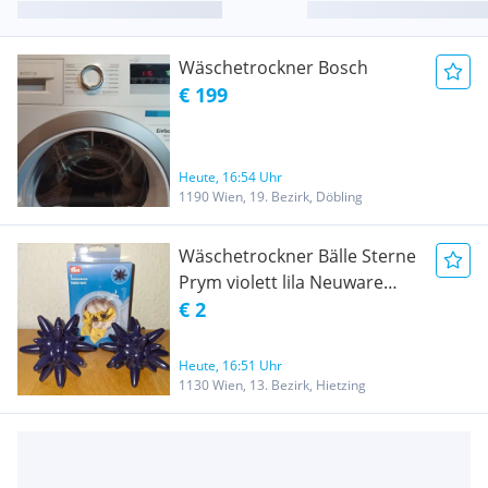
Wäschetrockner Bosch
€ 199
Heute, 16:54 Uhr
1190 Wien, 19. Bezirk, Döbling
Wäschetrockner Bälle Sterne
Prym violett lila Neuware
Wäschetrockner
€ 2
Heute, 16:51 Uhr
1130 Wien, 13. Bezirk, Hietzing