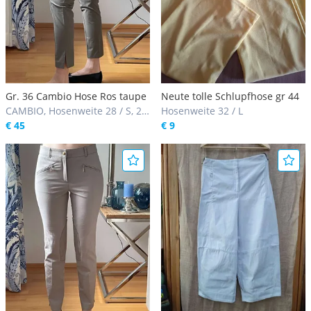
Gr. 36 Cambio Hose Ros taupe
Neute tolle Schlupfhose gr 44
CAMBIO, Hosenweite 28 / S, 29
Hosenweite 32 / L
/ M
€ 45
€ 9