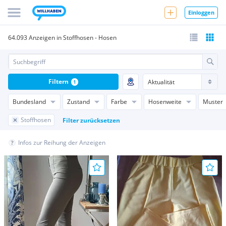
Einloggen
64.093 Anzeigen in Stoffhosen - Hosen
Filtern
1
Bundesland
Zustand
Farbe
Hosenweite
Muster
Stoffhosen
Filter zurücksetzen
Infos zur Reihung der Anzeigen