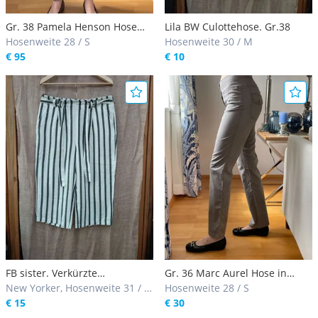
Gr. 38 Pamela Henson Hose
Lila BW Culottehose. Gr.38
Soho taupe - neu und
Hosenweite 28 / S
Hosenweite 30 / M
ungetragen
€ 95
€ 10
FB sister. Verkürzte
Gr. 36 Marc Aurel Hose in
Leinenculotte. Gr.40/(42)
New Yorker, Hosenweite 31 / L,
taupe
Hosenweite 28 / S
32 / L
€ 15
€ 30