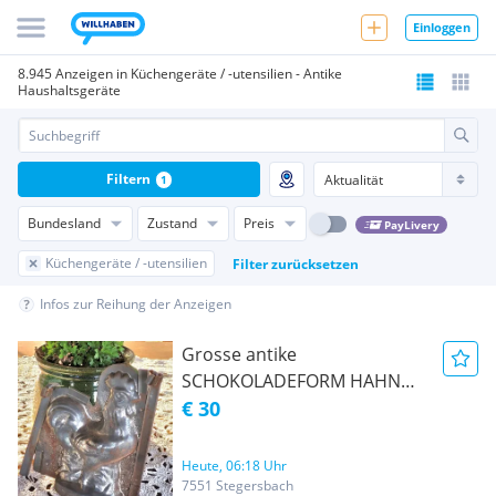
Einloggen
8.945 Anzeigen in Küchengeräte / -utensilien - Antike
Haushaltsgeräte
Filtern
1
Bundesland
Zustand
Preis
PayLivery
Küchengeräte / -utensilien
Filter zurücksetzen
Infos zur Reihung der Anzeigen
Grosse antike
SCHOKOLADEFORM HAHN
OSTERN Vintage shabby
€ 30
Heute, 06:18 Uhr
7551 Stegersbach