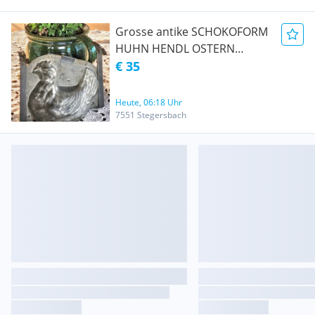
Grosse antike SCHOKOFORM
HUHN HENDL OSTERN
Vintage shabby
€ 35
Heute, 06:18 Uhr
7551 Stegersbach