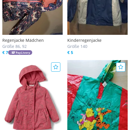
Regenjacke Mädchen
Kinderregenjacke
Größe 86, 92
Größe 140
€ 7
€ 5
PayLivery