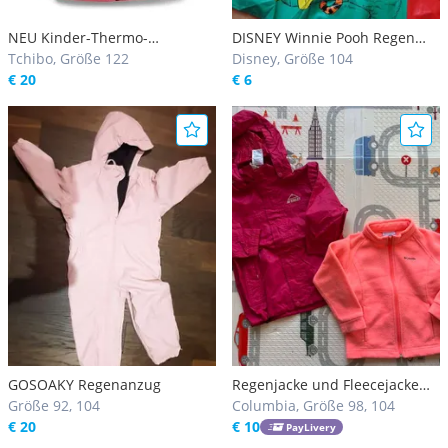
NEU Kinder-Thermo-
DISNEY Winnie Pooh Regen
Regenjacke 122/128 mit
Tchibo, Größe 122
Poncho Gr 104 Regenanzug
Disney, Größe 104
reflektierenden Elementen
€ 20
Regenponcho Regenjacke
€ 6
Gatschanzug
GOSOAKY Regenanzug
Regenjacke und Fleecejacke
Größe 92, 104
98/104
Columbia, Größe 98, 104
€ 20
€ 10
PayLivery