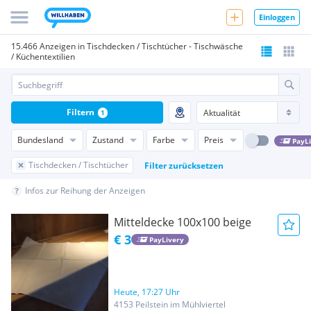
Einloggen
15.466 Anzeigen in Tischdecken / Tischtücher - Tischwäsche
/ Küchentextilien
Filtern
1
Bundesland
Zustand
Farbe
Preis
PayL
Tischdecken / Tischtücher
Filter zurücksetzen
Infos zur Reihung der Anzeigen
Mitteldecke 100x100 beige
€ 3
PayLivery
Heute, 17:27 Uhr
4153 Peilstein im Mühlviertel