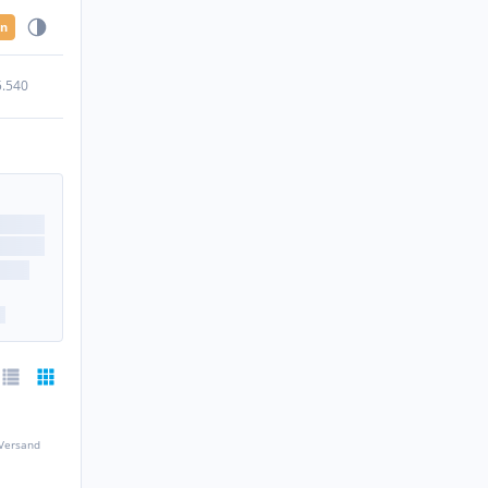
en
5.540
 Versand