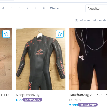
4
5
6
7
8
9
Weiter
Infos zur Reihung d
r.115-
Neoprenanzug
Tauchanzug von XCEL
€ 90
Damen
PayLivery
€ 199
PayLivery