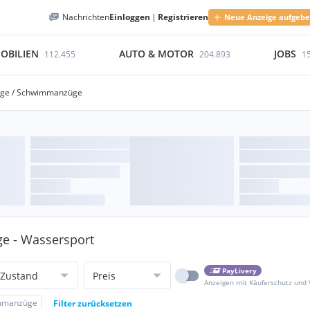
Nachrichten
Einloggen
|
Registrieren
Neue Anzeige aufgeb
OBILIEN
AUTO & MOTOR
JOBS
112.455
204.893
1
ge / Schwimmanzüge
e - Wassersport
PayLivery
Zustand
Preis
Anzeigen mit Käuferschutz und
immanzüge
Filter zurücksetzen