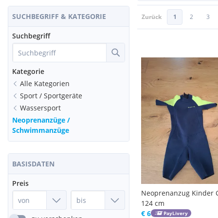
SUCHBEGRIFF & KATEGORIE
Zurück
1
2
3
Suchbegriff
Kategorie
Alle Kategorien
Sport / Sportgeräte
Wassersport
Neoprenanzüge /
Schwimmanzüge
BASISDATEN
Preis
Neoprenanzug Kinder G
124 cm
€ 6
PayLivery