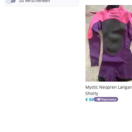
zu verschenken
Mystic Neopren Langa
Shorty
€ 50
PayLivery