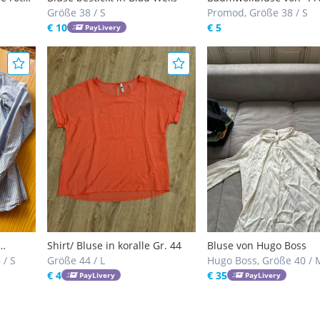
Größe 38 / S
3/4 Arm Gr. 38
Promod, Größe 38 / S
€ 10
€ 5
PayLivery
Shirt/ Bluse in koralle Gr. 44
Bluse von Hugo Boss
 / S
Größe 44 / L
Hugo Boss, Größe 40 / 
€ 4
€ 35
PayLivery
PayLivery