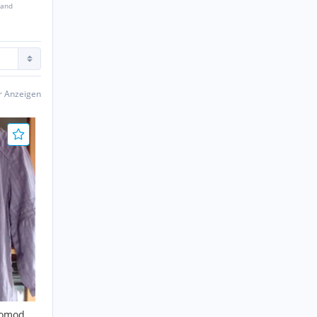
sand
er Anzeigen
romod"