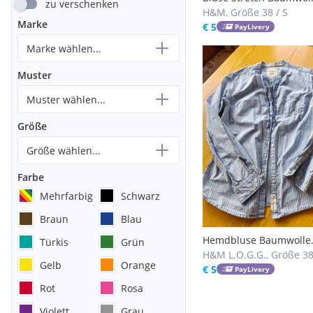
zu verschenken
gestreift
H&M, Größe 38 / S
Marke
€ 5
PayLivery
Marke wählen...
Muster
Muster wählen...
Größe
Größe wählen...
Farbe
Mehrfarbig
Schwarz
Braun
Blau
Hemdbluse Baumwolle
Türkis
Grün
gestreift
H&M L.O.G.G., Größe 38
Gelb
Orange
€ 5
PayLivery
Rot
Rosa
Violett
Grau