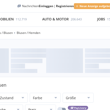
Nachrichten
Einloggen
|
Registrieren
Neue Anzeige aufgeb
OBILIEN
AUTO & MOTOR
JOBS
112.719
206.643
1
 / Blusen
Blusen / Hemden
usen
Zustand
Farbe
Größe
PayLivery
rke
Preis