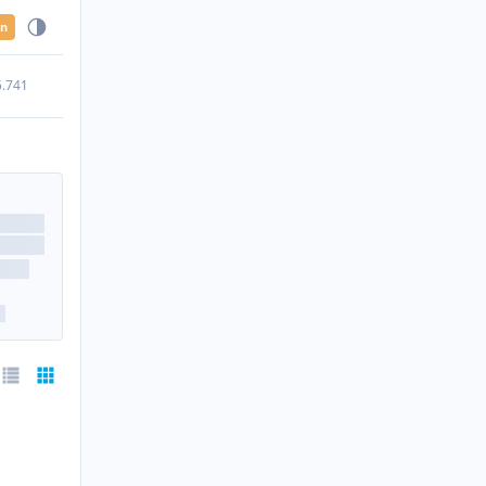
en
5.741