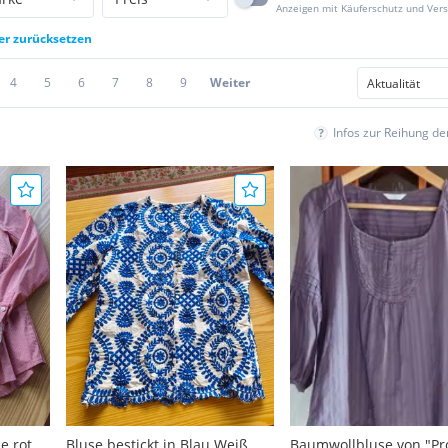
Anzeigen mit Käuferschutz und Ver
ter zurücksetzen
4
5
6
7
8
9
Weiter
Infos zur Reihung d
e rot
Bluse bestickt in Blau Weiß
Baumwollbluse von "P