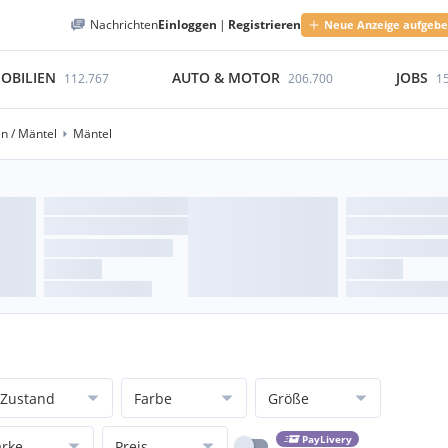
Nachrichten
Einloggen
|
Registrieren
Neue Anzeige aufgeb
OBILIEN
AUTO & MOTOR
JOBS
112.767
206.700
1
n / Mäntel
Mäntel
Zustand
Farbe
Größe
PayLivery
rke
Preis