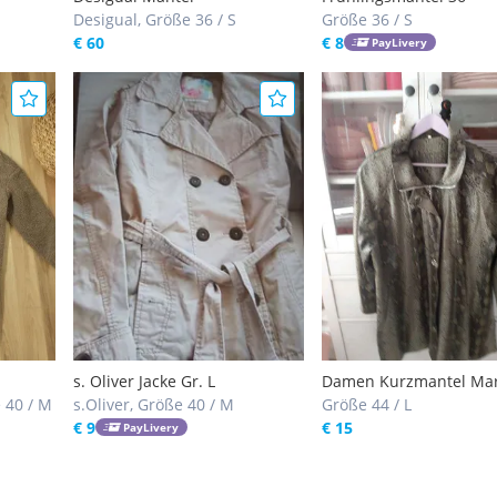
Desigual, Größe 36 / S
Größe 36 / S
€ 60
€ 8
PayLivery
s. Oliver Jacke Gr. L
Damen Kurzmantel Ma
e 40 / M
s.Oliver, Größe 40 / M
Evergreen! Fixpreis!
Größe 44 / L
€ 9
€ 15
PayLivery