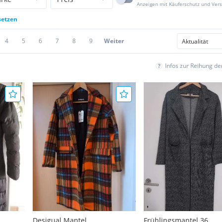
Anzeigen mit Käuferschutz und Ver
setzen
4
5
6
7
8
9
Weiter
Infos zur Reihung d
Desigual Mantel
Frühlingsmantel 36