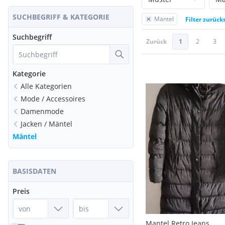
SUCHBEGRIFF & KATEGORIE
Mäntel
Filter zurück
Suchbegriff
Zurück
1
2
3
Kategorie
Alle Kategorien
Mode / Accessoires
Damenmode
Jacken / Mäntel
Mäntel
BASISDATEN
Preis
Mantel Retro Jeans