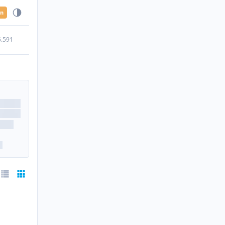
en
5.591