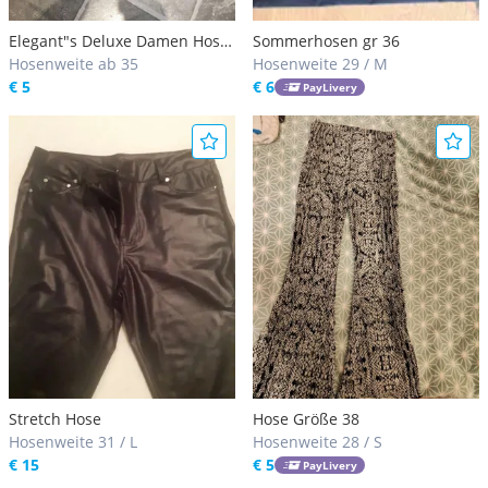
Elegant"s Deluxe Damen Hose
Sommerhosen gr 36
Größe 40
Hosenweite ab 35
Hosenweite 29 / M
€ 5
€ 6
PayLivery
Stretch Hose
Hose Größe 38
Hosenweite 31 / L
Hosenweite 28 / S
€ 15
€ 5
PayLivery