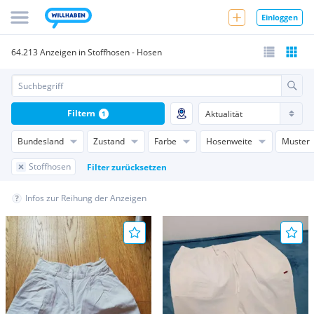
Einloggen
64.213 Anzeigen in Stoffhosen - Hosen
Filtern
1
Bundesland
Zustand
Farbe
Hosenweite
Muster
Stoffhosen
Filter zurücksetzen
Infos zur Reihung der Anzeigen