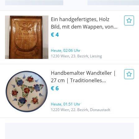
Ein handgefertigtes, Holz
Bild, mit dem Wappen, von
Wittenberg, in
€ 4
Ostdeutschland, die Länge
beträgt 22 cm, die Breite ist
Heute, 02:06 Uhr
16 cm,
1230 Wien, 23. Bezirk, Liesing
Handbemalter Wandteller |
27 cm | Traditionelles
Blumenmuster
€ 6
Heute, 01:51 Uhr
1220 Wien, 22. Bezirk, Donaustadt