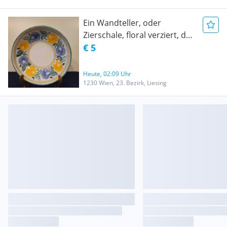
Ein Wandteller, oder
Zierschale, floral verziert, der
Durchmesser beträgt 18,5
€ 5
cm, die Rand Höhe beträgt
5,5 cm, es sind 3 Stück
Heute, 02:09 Uhr
vorhanden,
1230 Wien, 23. Bezirk, Liesing