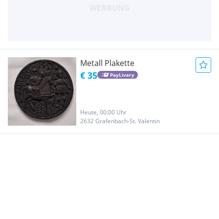
Metall Plakette
€ 35
PayLivery
Heute, 00:00 Uhr
2632 Grafenbach-St. Valentin