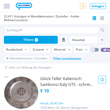
Einloggen
22.411 Anzeigen in Wanddekoration / Zierteller - Antike
Wohnaccessoires
Filtern
1
Bundesland
Zustand
Material
Preis
Pa
Wanddekoration / Zierteller
Filter zurücksetzen
Infos zur Reihung der Anzeigen
Glück Teller Italienisch
Sambonci Italy GTS - schreib
in Suche PAJOGESCHIRR
€ 10
Heute, 02:45 Uhr
1050 Wien, 05. Bezirk, Margareten