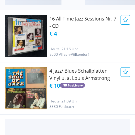
16 All Time Jazz Sessions Nr. 7
- CD
€ 4
Heute, 21:16 Uhr
9500 Villach-Völkendorf
4 Jazz/ Blues Schallplatten
Vinyl u. a. Louis Armstrong
€ 10
PayLivery
Heute, 21:09 Uhr
8330 Feldbach