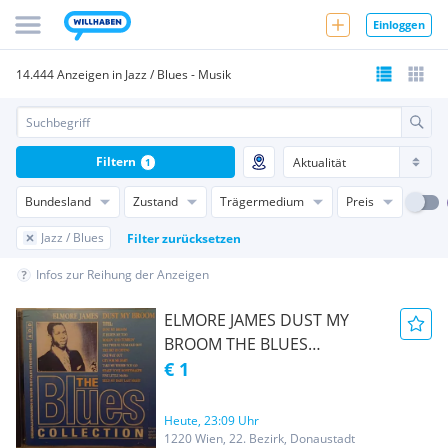
Einloggen
14.444 Anzeigen in Jazz / Blues - Musik
Filtern
1
Bundesland
Zustand
Trägermedium
Preis
Jazz / Blues
Filter zurücksetzen
Infos zur Reihung der Anzeigen
ELMORE JAMES DUST MY
BROOM THE BLUES
COLLECTON
€ 1
Heute, 23:09 Uhr
1220 Wien, 22. Bezirk, Donaustadt