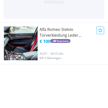
Alfa Romeo Stelvio
Türverkleidung Leder
Schwarz
€ 100
PayLivery
29.07. - 18:15 Uhr
6812 Meiningen