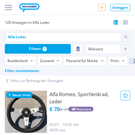
Einloggen
120 Anzeigen in Alfa Leder
Filtern
1
Bundesland
Zustand
Passend für Marke
Preis
Filter zurücksetzen
Infos zur Reihung der Anzeigen
Alfa Romeo, Sportlenkrad,
Neuer Preis
Leder
€ 70
€ 90
PayLivery
03.07. - 16:55 Uhr
4020 Linz