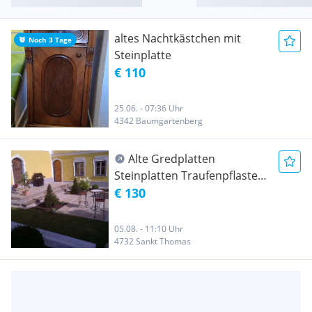
altes Nachtkästchen mit
Noch 3 Tage
Steinplatte
€ 110
25.06. - 07:36 Uhr
4342 Baumgartenberg
Alte Gredplatten
Steinplatten Traufenpflaster
Granitplatten
€ 130
05.08. - 11:10 Uhr
4732 Sankt Thomas