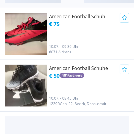
American Football Schuh
€ 75
10.07. - 09:39 Uhr
6071 Aldrans
American Football Schuhe
€ 50
PayLivery
10.07. - 08:45 Uhr
1220 Wien, 22. Bezirk, Donaustadt