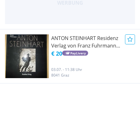
ANTON STEINHART Residenz
Verlag von Franz Fuhrmann
Der Maler und Zeichner
€ 20
PayLivery
Anton Steinhart 1975
03.07. - 11:38 Uhr
8041 Graz