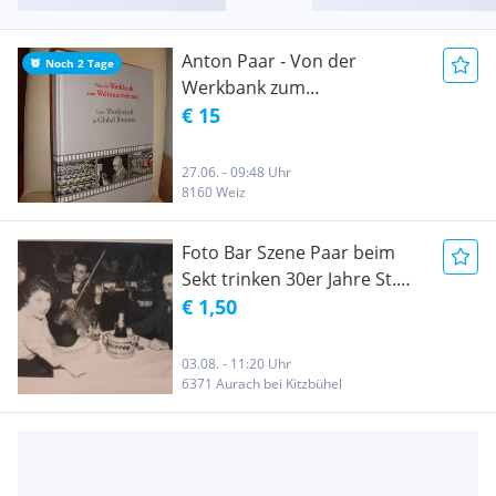
Anton Paar - Von der
Noch 2 Tage
Werkbank zum
Weltunternehmen
€ 15
27.06. - 09:48 Uhr
8160 Weiz
Foto Bar Szene Paar beim
Sekt trinken 30er Jahre St.
Anton
€ 1,50
03.08. - 11:20 Uhr
6371 Aurach bei Kitzbühel