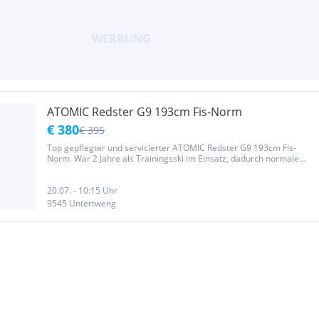
ATOMIC Redster G9 193cm Fis-Norm
€ 380
€ 395
Top gepflegter und servicierter ATOMIC Redster G9 193cm Fis-
Norm. War 2 Jahre als Trainingsski im Einsatz, dadurch normale
Gebrauchsspuren vorhanden. Belag und Kanten ohne
Beschädigungen.
20.07. - 10:15 Uhr
9545 Untertweng