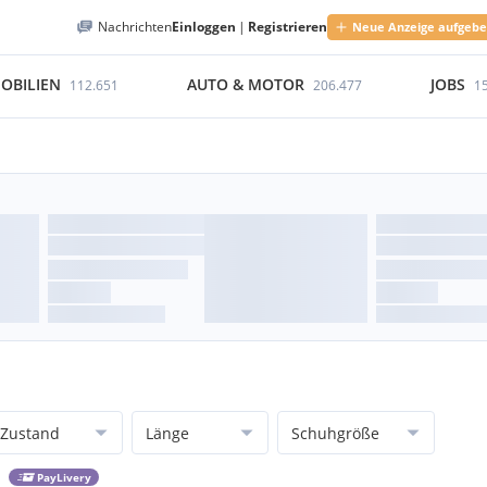
Nachrichten
Einloggen
|
Registrieren
Neue Anzeige aufgeb
OBILIEN
AUTO & MOTOR
JOBS
112.651
206.477
1
Zustand
Länge
Schuhgröße
PayLivery