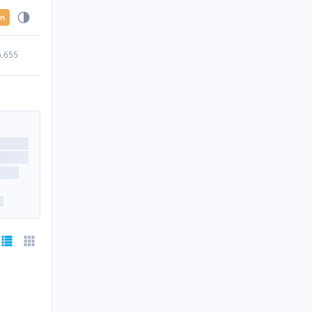
en
5.655