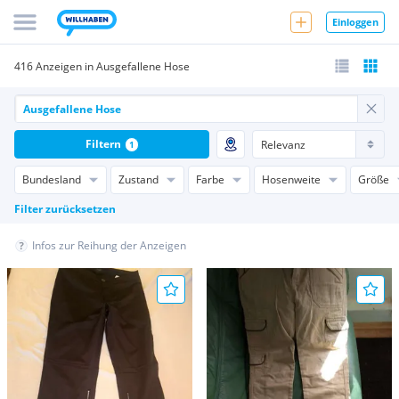
Einloggen
416 Anzeigen in Ausgefallene Hose
Filtern
1
Bundesland
Zustand
Farbe
Hosenweite
Größe
Filter zurücksetzen
Infos zur Reihung der Anzeigen