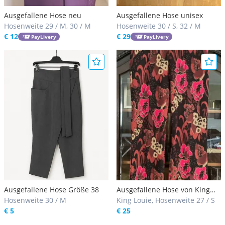
Ausgefallene Hose neu
Ausgefallene Hose unisex
Hosenweite 29 / M, 30 / M
Hosenweite 30 / S, 32 / M
€ 12
€ 29
PayLivery
PayLivery
Ausgefallene Hose Größe 38
Ausgefallene Hose von King
Hosenweite 30 / M
Louie
King Louie, Hosenweite 27 / S
€ 5
€ 25