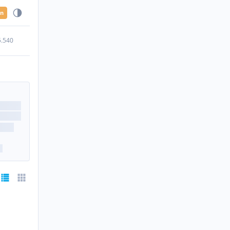
en
5.540