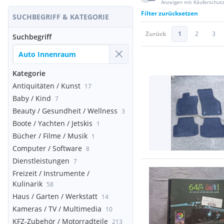
Anzeigen mit Käuferschut
Filter zurücksetzen
SUCHBEGRIFF & KATEGORIE
Zurück
1
2
3
Suchbegriff
Kategorie
Antiquitäten / Kunst
17
Baby / Kind
7
Beauty / Gesundheit / Wellness
3
Boote / Yachten / Jetskis
1
Bücher / Filme / Musik
1
Computer / Software
8
Dienstleistungen
7
Freizeit / Instrumente /
Kulinarik
58
Haus / Garten / Werkstatt
14
Kameras / TV / Multimedia
10
KFZ-Zubehör / Motorradteile
213