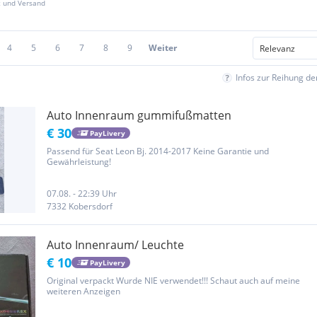
z und Versand
4
5
6
7
8
9
Weiter
Infos zur Reihung d
Auto Innenraum gummifußmatten
€ 30
PayLivery
Passend für Seat Leon Bj. 2014-2017 Keine Garantie und
Gewährleistung!
07.08. - 22:39 Uhr
7332 Kobersdorf
Auto Innenraum/ Leuchte
€ 10
PayLivery
Original verpackt Wurde NIE verwendet!!! Schaut auch auf meine
weiteren Anzeigen