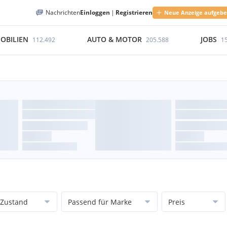
Nachrichten
Einloggen
|
Registrieren
Neue Anzeige aufgeb
OBILIEN
AUTO & MOTOR
JOBS
112.492
205.588
1
Zustand
Passend für Marke
Preis