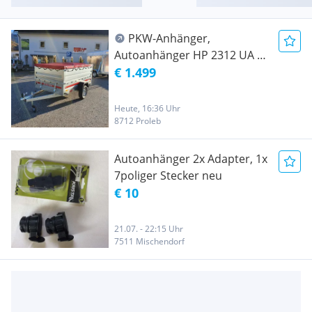
PKW-Anhänger,
Autoanhänger HP 2312 UA -
Robuster Einachs-
€ 1.499
Kastenanhänger mit
Aufsatzwänden und
Heute, 16:36 Uhr
Flachplane, 750 kg
8712 Proleb
Autoanhänger
Autoanhänger 2x Adapter, 1x
7poliger Stecker neu
€ 10
21.07. - 22:15 Uhr
7511 Mischendorf