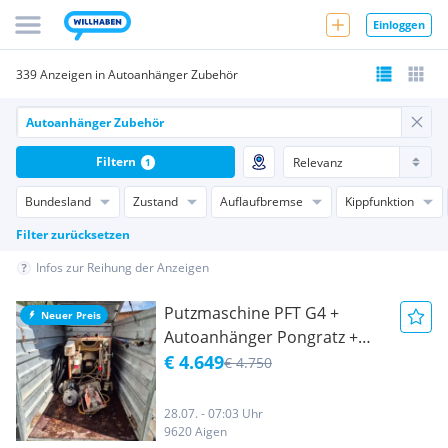
Einloggen
339 Anzeigen in Autoanhänger Zubehör
Filtern
1
Bundesland
Zustand
Auflaufbremse
Kippfunktion
Filter zurücksetzen
Infos zur Reihung der Anzeigen
Putzmaschine PFT G4 +
Neuer Preis
Autoanhänger Pongratz +
Zubehör
€ 4.649
€ 4.750
28.07. - 07:03 Uhr
9620 Aigen