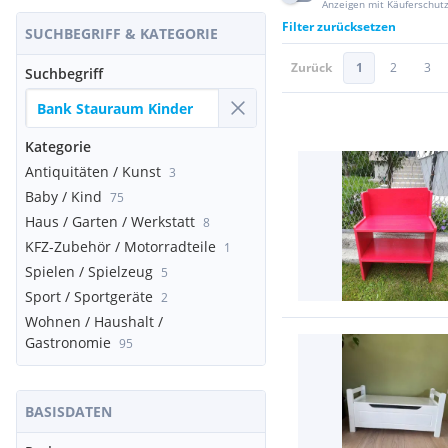
Anzeigen mit Käuferschut
Filter zurücksetzen
SUCHBEGRIFF & KATEGORIE
Zurück
1
2
3
Suchbegriff
Kategorie
Antiquitäten / Kunst
3
Baby / Kind
75
Haus / Garten / Werkstatt
8
KFZ-Zubehör / Motorradteile
1
Spielen / Spielzeug
5
Sport / Sportgeräte
2
Wohnen / Haushalt /
Gastronomie
95
BASISDATEN