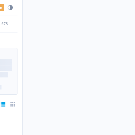
en
5.678