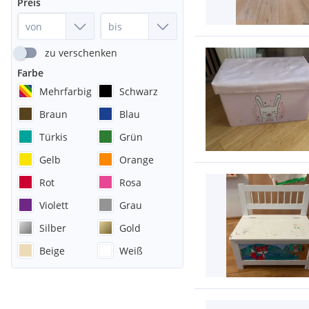
Preis
zu verschenken
Farbe
Mehrfarbig
Schwarz
Braun
Blau
Türkis
Grün
Gelb
Orange
Rot
Rosa
Violett
Grau
Silber
Gold
Beige
Weiß