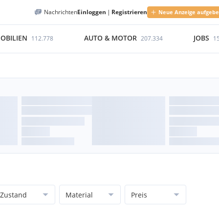
Nachrichten
Einloggen
|
Registrieren
Neue Anzeige aufgeb
OBILIEN
AUTO & MOTOR
JOBS
112.778
207.334
1
Zustand
Material
Preis