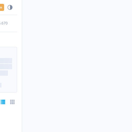
en
5.670