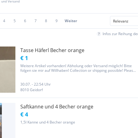
z und Versand
4
5
6
7
8
9
Weiter
Infos zur Reihung d
Tasse Häferl Becher orange
€ 1
Weitere Artikel vorhanden! Abholung oder Versand möglich! Bitte
folgen sie mir auf Willhaben! Collection or shipping possible! Please
also see my other articles and follow me on Willhaben!
30.07. - 22:54 Uhr
8010 Geidorf
Saftkanne und 4 Becher orange
€ 4
1,5l Kanne und 4 Becher orange