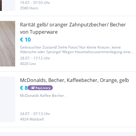
19.07. - 07:55 Uhr
3580 Horn
Rarität gelb/ oranger Zahnputzbecher/ Becher
von Tupperware
€ 10
Gebrauchter Zustand! Siehe Fotos! Nur kleine Kratzer, keine
Abbrüche oder Sprünge! Wegen Haushaltszusammenlegung eine
Vielzahl an Tupper abzugeben! Versicherter Versand mit Hermes:
28.07. - 17:12 Uhr
Österreichweit: 5,- € Privatverkauf: keine Garantie, keine...
4020 Linz
McDonalds, Becher, Kaffeebecher, Orange, gelb
€ 8
PayLivery
McDonalds Kaffee Becher .
24.07. - 07:13 Uhr
4924 Waldzell