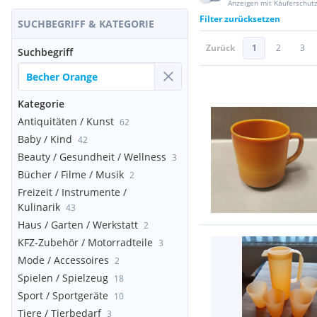
Anzeigen mit Käuferschut
Filter zurücksetzen
SUCHBEGRIFF & KATEGORIE
Zurück
1
2
3
Suchbegriff
Kategorie
Antiquitäten / Kunst
62
Baby / Kind
42
Beauty / Gesundheit / Wellness
3
Bücher / Filme / Musik
2
Freizeit / Instrumente /
Kulinarik
43
Haus / Garten / Werkstatt
2
KFZ-Zubehör / Motorradteile
3
Mode / Accessoires
2
Spielen / Spielzeug
18
Sport / Sportgeräte
10
Tiere / Tierbedarf
3