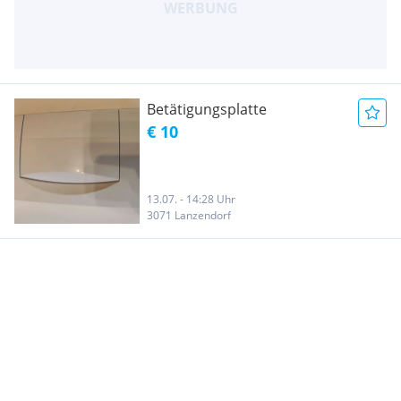
Betätigungsplatte
€ 10
13.07. - 14:28 Uhr
3071 Lanzendorf