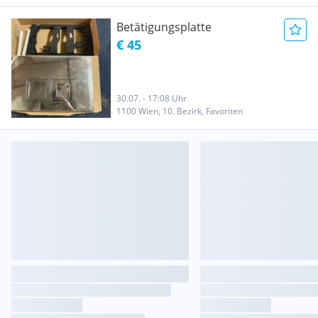
Betätigungsplatte
€ 45
30.07. - 17:08 Uhr
1100 Wien, 10. Bezirk, Favoriten