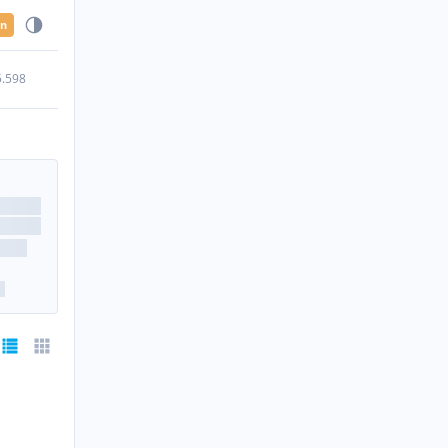
en
5.598