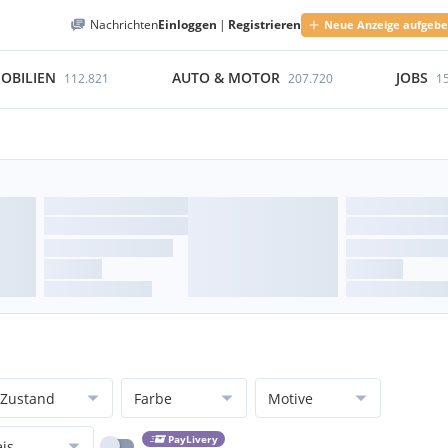
Nachrichten
Einloggen
|
Registrieren
Neue Anzeige aufgeb
OBILIEN
AUTO & MOTOR
JOBS
112.821
207.720
1
Zustand
Farbe
Motive
PayLivery
eis