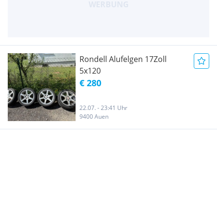
Rondell Alufelgen 17Zoll
5x120
€ 280
22.07. - 23:41 Uhr
9400 Auen