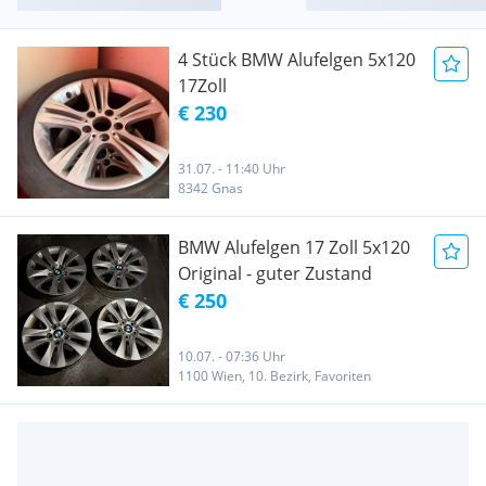
4 Stück BMW Alufelgen 5x120
17Zoll
€ 230
31.07. - 11:40 Uhr
8342 Gnas
BMW Alufelgen 17 Zoll 5x120
Original - guter Zustand
€ 250
10.07. - 07:36 Uhr
1100 Wien, 10. Bezirk, Favoriten