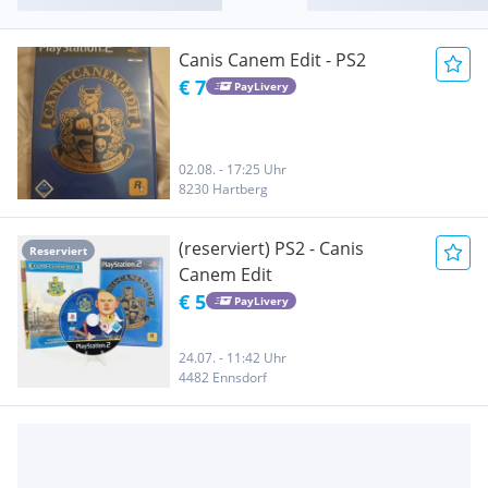
Canis Canem Edit - PS2
€ 7
PayLivery
02.08. - 17:25 Uhr
8230 Hartberg
(reserviert) PS2 - Canis
Reserviert
Canem Edit
€ 5
PayLivery
24.07. - 11:42 Uhr
4482 Ennsdorf