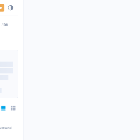
en
5.466
 Versand