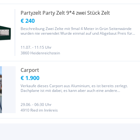
Partyzelt Party Zelt 9*4 zwei Stück Zelt
€ 240
Beschreibung Zwei Zelte mit 9mal 4 Meter in Grün Seitenwände
wurden nie verwendet Wurde einmal auf und Abgebaut Preis für
beide Verpackung und Anleitung vorhanden Unser Partyzelt bietet
einen wunderbaren Ort, um Ihre Familie und Freunde bei allen
Arten...
11.07. - 11:15 Uhr
3860 Heidenreichstein
Carport
€ 1.900
Verkaufe dieses Carport aus Aluminium, es ist bereits zerlegt.
Dachplane ist mit dabei, es kann aber auch eine andere
Dacheindeckung montiert werden. Ideal für Grundstücke ohne
Baubewilligung, es ist ja "nur" ein Zelt. Ca. 4,50x4,30mx190 an der...
29.06. - 06:30 Uhr
4910 Ried im Innkreis