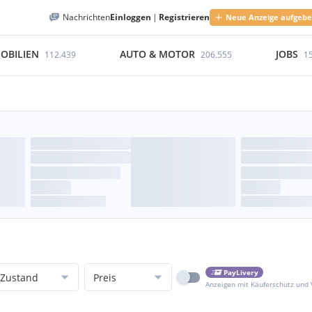
Nachrichten
Einloggen
|
Registrieren
Neue Anzeige aufgeb
OBILIEN
AUTO & MOTOR
JOBS
112.439
206.555
1
PayLivery
Zustand
Preis
Anzeigen mit Käuferschutz und