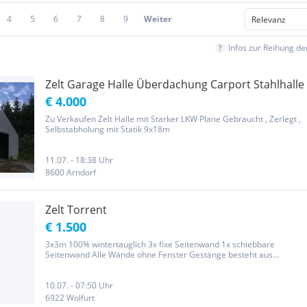
4
5
6
7
8
9
Weiter
Infos zur Reihung d
Zelt Garage Halle Überdachung Carport Stahlhalle
€ 4.000
Zu Verkaufen Zelt Halle mit Starker LKW Plane Gebraucht , Zerlegt ,
Selbstabholung mit Statik 9x18m
11.07. - 18:38 Uhr
8600 Arndorf
Zelt Torrent
€ 1.500
3x3m 100% wintertauglich 3x fixe Seitenwand 1x schiebbare
Seitenwand Alle Wände ohne Fenster Gestänge besteht aus
verzinktem Stahl. Die gleiche Qualität wie bei einer
Lastwagenblache. Eignet sich hervorragend als Gartenzelt, Carport,
Raucherzelt oder als...
10.07. - 07:50 Uhr
6922 Wolfurt