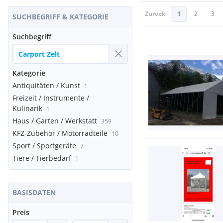
Zurück
1
2
3
SUCHBEGRIFF & KATEGORIE
Suchbegriff
Kategorie
Antiquitäten / Kunst
1
Freizeit / Instrumente /
Kulinarik
1
Haus / Garten / Werkstatt
359
KFZ-Zubehör / Motorradteile
10
Sport / Sportgeräte
7
Tiere / Tierbedarf
1
BASISDATEN
Preis