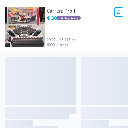
Carrera Profi
€ 30
PayLivery
29.07. - 08:54 Uhr
6890 Lustenau