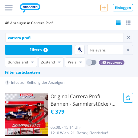
Einloggen
48 Anzeigen in Carrera Profi
Filtern
1
Bundesland
Zustand
Preis
PayLivery
Filter zurücksetzen
Infos zur Reihung der Anzeigen
Original Carrera Profi
Bahnen - Sammlerstücke /
Carrera Profi 70820 und
€ 379
Carrera Profi 70830 inkl. 9
Autos
05.08. - 15:14 Uhr
1210 Wien, 21. Bezirk, Floridsdorf